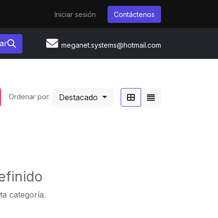
Iniciar sesión
Contáctenos
ar
meganet.systems@hotmail.com
Destacado
Ordenar por:
efinido
ta categoría.