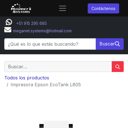
Contáctenos
+51 915 295 685
meganet.systems@hotmail.com
Buscar
Todos los productos
Impresora Epson EcoTank L805